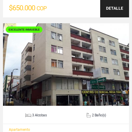
$650.000
COP
DETALLE
EXCELENTE INMUEBLE
VER DETALLES
3 Alcobas
2 Baño(s)
Apartamento