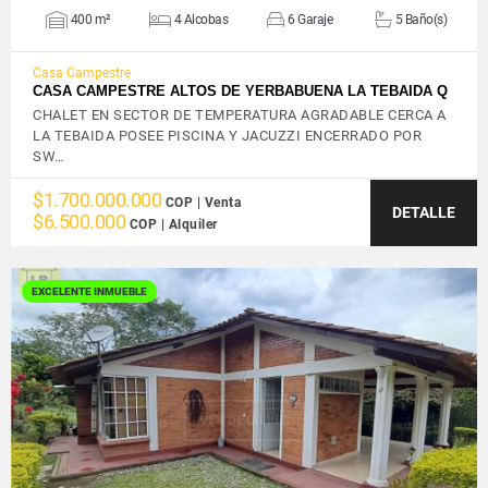
400 m²
4 Alcobas
6 Garaje
5 Baño(s)
Casa Campestre
CASA CAMPESTRE ALTOS DE YERBABUENA LA TEBAIDA Q
CHALET EN SECTOR DE TEMPERATURA AGRADABLE CERCA A
LA TEBAIDA POSEE PISCINA Y JACUZZI ENCERRADO POR
SW…
$1.700.000.000
COP | Venta
DETALLE
$6.500.000
COP | Alquiler
EXCELENTE INMUEBLE
VER DETALLES