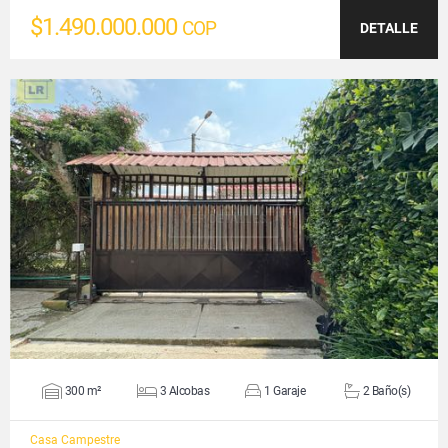
$1.490.000.000
COP
DETALLE
VER DETALLES
300 m²
3 Alcobas
1 Garaje
2 Baño(s)
Casa Campestre